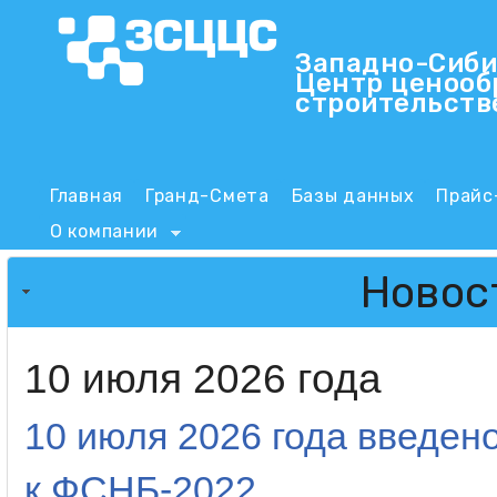
Пер
Западно-Сиби
Центр ценооб
ЗСЦЦС
строительств
Main menu
Главная
Гранд-Смета
Базы данных
Прайс
О компании
Новос
10 июля 2026 года
10 июля 2026 года введен
к ФСНБ-2022