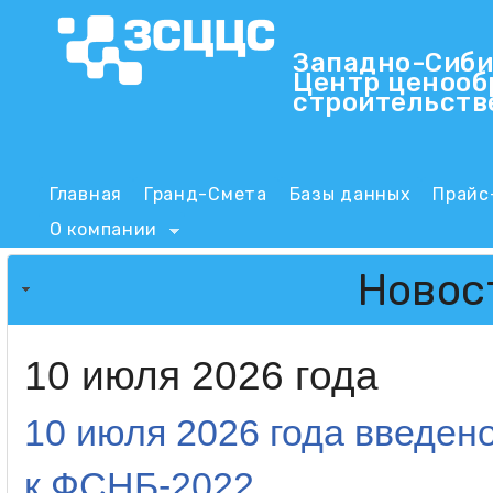
Пер
Западно-Сиби
Центр ценооб
ЗСЦЦС
строительств
Main menu
Главная
Гранд-Смета
Базы данных
Прайс
О компании
Новос
10 июля 2026 года
10 июля 2026 года введен
к ФСНБ-2022