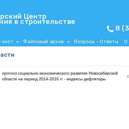
Перейти к основному
содержанию
рский Центр
ния в строительстве
8 (
-лист
Файловый архив
Вопросы - Ответы
О
ласти
прогноз социально-экономического развития Новосибирской
области на период 2014-2016 гг - индексы-дефляторы