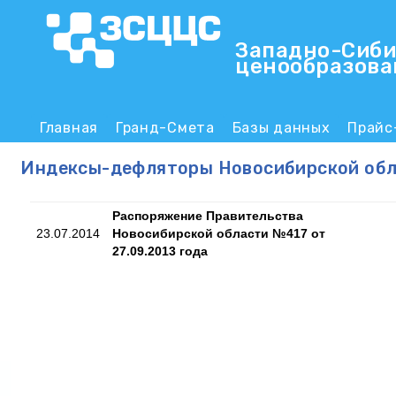
Западно-Сиби
ценообразова
ЗСЦЦС
Главная
Гранд-Смета
Базы данных
Прайс
Main menu
Индексы-дефляторы Новосибирской об
Распоряжение Правительства
23.07.2014
Новосибирской области №417 от
27.09.2013 года