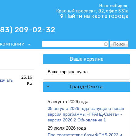
Новосибирск,
Красный проспект, 82, офис 331а
Найти на карте города
383) 209-02-32
 компании
Поиск
Форма поиска
Ваша корзина
Ваша корзина пуста
25.16
скачать
КБ
Гранд-Смета
5 августа 2026 года
05 августа 2026 года выпущена новая
версия программы «ГРАНД-Смета» -
версия 2026.2 Обновление 1
29 июля 2026 года
Про соответствие базы ФСНБ-2022 и