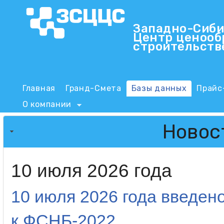
Пер
Западно-Сиби
Центр ценооб
ЗСЦЦС
строительств
Main menu
Главная
Гранд-Смета
Базы данных
Прайс
О компании
Новос
10 июля 2026 года
10 июля 2026 года введен
к ФСНБ-2022