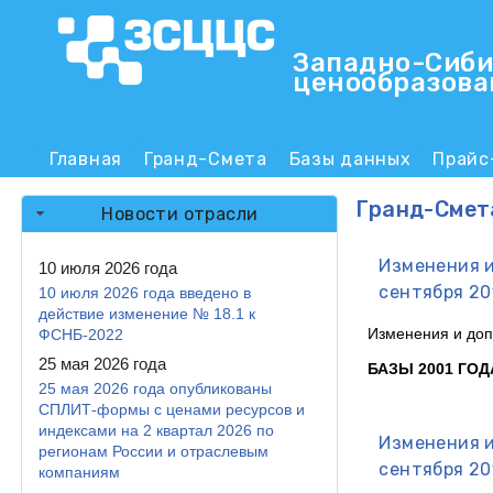
Западно-Сиби
ценообразова
ЗСЦЦС
Главная
Гранд-Смета
Базы данных
Прайс
Main menu
Гранд-Смет
Новости отрасли
Изменения и
10 июля 2026 года
сентября 20
10 июля 2026 года введено в
действие изменение № 18.1 к
Изменения
и
до
ФСНБ-2022
25 мая 2026 года
БАЗЫ 2001 ГОД
25 мая 2026 года опубликованы
СПЛИТ-формы с ценами ресурсов и
индексами на 2 квартал 2026 по
Изменения и
регионам России и отраслевым
сентября 20
компаниям