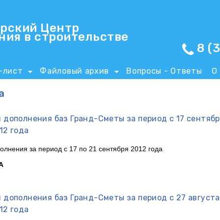
Перейти к основному
содержанию
рский Центр
ния в строительстве
8 (
-лист
Файловый архив
Вопросы - Ответы
О
а
 дополнения баз Гранд-Сметы за период с 17 сентябр
12 года
полнения
за
период
с 17
по
21
сентября
2012
года
А
 дополнения баз Гранд-Сметы за период с 27 августа
12 года