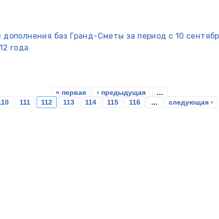
 дополнения баз Гранд-Сметы за период с 10 сентябр
12 года
« первая
‹ предыдущая
…
110
111
112
113
114
115
116
…
следующая ›