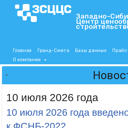
Пер
Западно-Сиби
Центр ценооб
ЗСЦЦС
строительств
Main menu
Главная
Гранд-Смета
Базы данных
Прайс
О компании
Новос
10 июля 2026 года
10 июля 2026 года введен
к ФСНБ-2022